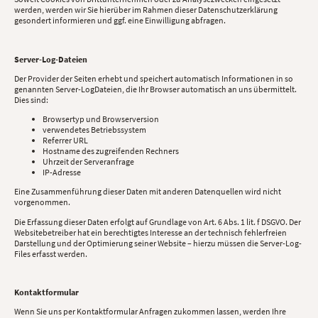
werden, werden wir Sie hierüber im Rahmen dieser Datenschutzerklärung
gesondert informieren und ggf. eine Einwilligung abfragen.
Server-Log-Dateien
Der Provider der Seiten erhebt und speichert automatisch Informationen in so
genannten Server-LogDateien, die Ihr Browser automatisch an uns übermittelt.
Dies sind:
Browsertyp und Browserversion
verwendetes Betriebssystem
Referrer URL
Hostname des zugreifenden Rechners
Uhrzeit der Serveranfrage
IP-Adresse
Eine Zusammenführung dieser Daten mit anderen Datenquellen wird nicht
vorgenommen.
Die Erfassung dieser Daten erfolgt auf Grundlage von Art. 6 Abs. 1 lit. f DSGVO. Der
Websitebetreiber hat ein berechtigtes Interesse an der technisch fehlerfreien
Darstellung und der Optimierung seiner Website – hierzu müssen die Server-Log-
Files erfasst werden.
Kontaktformular
Wenn Sie uns per Kontaktformular Anfragen zukommen lassen, werden Ihre