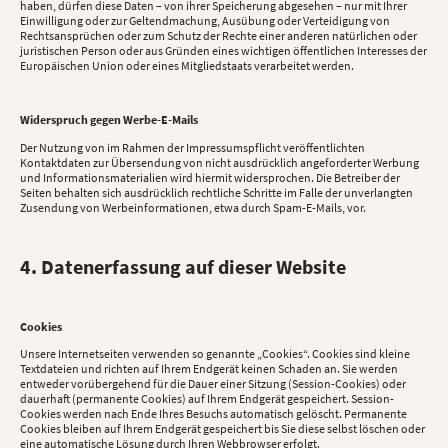
haben, dürfen diese Daten – von ihrer Speicherung abgesehen – nur mit Ihrer
Einwilligung oder zur Geltendmachung, Ausübung oder Verteidigung von
Rechtsansprüchen oder zum Schutz der Rechte einer anderen natürlichen oder
juristischen Person oder aus Gründen eines wichtigen öffentlichen Interesses der
Europäischen Union oder eines Mitgliedstaats verarbeitet werden.
Widerspruch gegen Werbe-E-Mails
Der Nutzung von im Rahmen der Impressumspflicht veröffentlichten
Kontaktdaten zur Übersendung von nicht ausdrücklich angeforderter Werbung
und Informationsmaterialien wird hiermit widersprochen. Die Betreiber der
Seiten behalten sich ausdrücklich rechtliche Schritte im Falle der unverlangten
Zusendung von Werbeinformationen, etwa durch Spam-E-Mails, vor.
4. Datenerfassung auf dieser Website
Cookies
Unsere Internetseiten verwenden so genannte „Cookies“. Cookies sind kleine
Textdateien und richten auf Ihrem Endgerät keinen Schaden an. Sie werden
entweder vorübergehend für die Dauer einer Sitzung (Session-Cookies) oder
dauerhaft (permanente Cookies) auf Ihrem Endgerät gespeichert. Session-
Cookies werden nach Ende Ihres Besuchs automatisch gelöscht. Permanente
Cookies bleiben auf Ihrem Endgerät gespeichert bis Sie diese selbst löschen oder
eine automatische Lösung durch Ihren Webbrowser erfolgt.