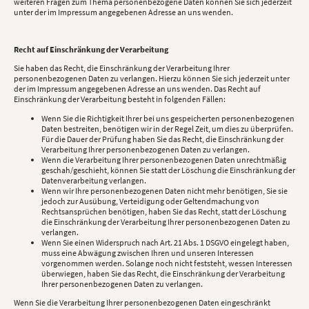
weiteren Fragen zum Thema personenbezogene Daten können Sie sich jederzeit
unter der im Impressum angegebenen Adresse an uns wenden.
Recht auf Einschränkung der Verarbeitung
Sie haben das Recht, die Einschränkung der Verarbeitung Ihrer
personenbezogenen Daten zu verlangen. Hierzu können Sie sich jederzeit unter
der im Impressum angegebenen Adresse an uns wenden. Das Recht auf
Einschränkung der Verarbeitung besteht in folgenden Fällen:
Wenn Sie die Richtigkeit Ihrer bei uns gespeicherten personenbezogenen
Daten bestreiten, benötigen wir in der Regel Zeit, um dies zu überprüfen.
Für die Dauer der Prüfung haben Sie das Recht, die Einschränkung der
Verarbeitung Ihrer personenbezogenen Daten zu verlangen.
Wenn die Verarbeitung Ihrer personenbezogenen Daten unrechtmäßig
geschah/geschieht, können Sie statt der Löschung die Einschränkung der
Datenverarbeitung verlangen.
Wenn wir Ihre personenbezogenen Daten nicht mehr benötigen, Sie sie
jedoch zur Ausübung, Verteidigung oder Geltendmachung von
Rechtsansprüchen benötigen, haben Sie das Recht, statt der Löschung
die Einschränkung der Verarbeitung Ihrer personenbezogenen Daten zu
verlangen.
Wenn Sie einen Widerspruch nach Art. 21 Abs. 1 DSGVO eingelegt haben,
muss eine Abwägung zwischen Ihren und unseren Interessen
vorgenommen werden. Solange noch nicht feststeht, wessen Interessen
überwiegen, haben Sie das Recht, die Einschränkung der Verarbeitung
Ihrer personenbezogenen Daten zu verlangen.
Wenn Sie die Verarbeitung Ihrer personenbezogenen Daten eingeschränkt