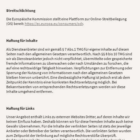
Streitschlichtung
Die Europäische Kommission stellt eine Plattform zur Online-Streitbeilegung
(OS) bereit:
https://ec.europa.eu/consumers/odr
.
Haftung für Inhalte
Als Diensteanbieter sind wir gemäß § 7 Abs.1 TMG für eigene Inhalte auf diesen
Seiten nach den allgemeinen Gesetzen verantwortlich. Nach §§ 8 bis 10 TMG sind
wir als Diensteanbieter jedoch nicht verpflichtet, übermittelte oder gespeicherte
fremde Informationen zu überwachen oder nach Umständen zu forschen, die
auf eine rechtswidrige Tätigkeit hinweisen. Verpflichtungen zur Entfernung oder
Sperrung der Nutzung von Informationen nach den allgemeinen Gesetzen
bleiben hiervon unberührt. Eine diesbezügliche Haftung ist jedoch erst ab dem
Zeitpunkt der Kenntnis einer konkreten Rechtsverletzung möglich. Bei
Bekanntwerden von entsprechenden Rechtsverletzungen werden wir diese
Inhalte umgehend entfernen.
Haftung für Links
Unser Angebot enthält Links zu externen Websites Dritter, auf deren Inhalte wir
keinen Einfluss haben. Deshalb können wir für diese fremden Inhalte auch keine
Gewähr übernehmen. Für die Inhalte der verlinkten Seiten ist stets der jeweilige
Anbieter oder Betreiber der Seiten verantwortlich. Die verlinkten Seiten wurden
zum Zeitpunkt der Verlinkung auf mögliche Rechtsverstöße überprüft.