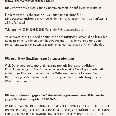
Hinweis zur verantwortlichen Stelle
Die verantwortliche Stelle für die Datenverarbeitung auf dieser Website ist:
kindergerecht - Fachberatung, Evaluation und Bildung für
Kindertageseinrichtungen Annett Hildemann & Julia Gehrmann GbR Triftstr. 78
16341 Panketal
Telefon: +49 (0) 30 41935319 E-Mail:
info@kindergerecht.org
Verantwortliche Stelle ist die natürliche oder juristische Person, die allein oder
gemeinsam mit anderen über die Zwecke und Mittel der Verarbeitung von
personenbezogenen Daten (z. B. Namen, E-Mail-Adressen o. Ä.) entscheidet.
Widerruf Ihrer Einwilligung zur Datenverarbeitung
Viele Datenverarbeitungsvorgänge sind nur mit Ihrer ausdrücklichen
Einwilligung möglich. Sie können eine bereits erteilte Einwilligung jederzeit
widerrufen. Dazu reicht eine formlose Mitteilung per E-Mail an uns. Die
Rechtmäßigkeit der bis zum Widerruf erfolgten Datenverarbeitung bleibt vom
Widerruf unberührt.
Widerspruchsrecht gegen die Datenerhebung in besonderen Fällen sowie
gegen Direktwerbung (Art. 21 DSGVO)
WENN DIE DATENVERARBEITUNG AUF GRUNDLAGE VON ART. 6 ABS. 1 LIT. E ODER F
DSGVO ERFOLGT, HABEN SIE JEDERZEIT DAS RECHT, AUS GRÜNDEN, DIE SICH AUS
IHRER BESONDEREN SITUATION ERGEBEN, GEGEN DIE VERARBEITUNG IHRER