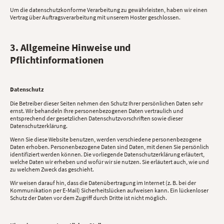
Um die datenschutzkonforme Verarbeitung zu gewährleisten, haben wir einen
Vertrag über Auftragsverarbeitung mit unserem Hoster geschlossen.
3. Allgemeine Hinweise und
Pflichtinformationen
Datenschutz
Die Betreiber dieser Seiten nehmen den Schutz Ihrer persönlichen Daten sehr
ernst. Wir behandeln Ihre personenbezogenen Daten vertraulich und
entsprechend der gesetzlichen Datenschutzvorschriften sowie dieser
Datenschutzerklärung.
Wenn Sie diese Website benutzen, werden verschiedene personenbezogene
Daten erhoben. Personenbezogene Daten sind Daten, mit denen Sie persönlich
identifiziert werden können. Die vorliegende Datenschutzerklärung erläutert,
welche Daten wir erheben und wofür wir sie nutzen. Sie erläutert auch, wie und
zu welchem Zweck das geschieht.
Wir weisen darauf hin, dass die Datenübertragung im Internet (z. B. bei der
Kommunikation per E-Mail) Sicherheitslücken aufweisen kann. Ein lückenloser
Schutz der Daten vor dem Zugriff durch Dritte ist nicht möglich.