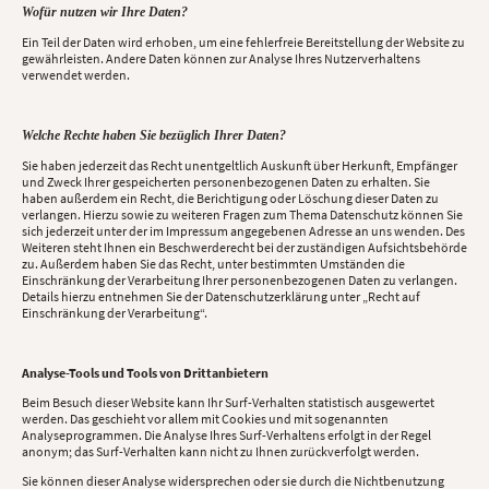
Wofür nutzen wir Ihre Daten?
Ein Teil der Daten wird erhoben, um eine fehlerfreie Bereitstellung der Website zu
gewährleisten. Andere Daten können zur Analyse Ihres Nutzerverhaltens
verwendet werden.
Welche Rechte haben Sie bezüglich Ihrer Daten?
Sie haben jederzeit das Recht unentgeltlich Auskunft über Herkunft, Empfänger
und Zweck Ihrer gespeicherten personenbezogenen Daten zu erhalten. Sie
haben außerdem ein Recht, die Berichtigung oder Löschung dieser Daten zu
verlangen. Hierzu sowie zu weiteren Fragen zum Thema Datenschutz können Sie
sich jederzeit unter der im Impressum angegebenen Adresse an uns wenden. Des
Weiteren steht Ihnen ein Beschwerderecht bei der zuständigen Aufsichtsbehörde
zu. Außerdem haben Sie das Recht, unter bestimmten Umständen die
Einschränkung der Verarbeitung Ihrer personenbezogenen Daten zu verlangen.
Details hierzu entnehmen Sie der Datenschutzerklärung unter „Recht auf
Einschränkung der Verarbeitung“.
Analyse-Tools und Tools von Drittanbietern
Beim Besuch dieser Website kann Ihr Surf-Verhalten statistisch ausgewertet
werden. Das geschieht vor allem mit Cookies und mit sogenannten
Analyseprogrammen. Die Analyse Ihres Surf-Verhaltens erfolgt in der Regel
anonym; das Surf-Verhalten kann nicht zu Ihnen zurückverfolgt werden.
Sie können dieser Analyse widersprechen oder sie durch die Nichtbenutzung