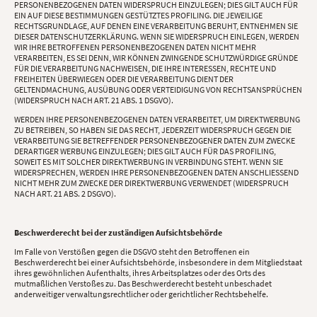
PERSONENBEZOGENEN DATEN WIDERSPRUCH EINZULEGEN; DIES GILT AUCH FÜR
EIN AUF DIESE BESTIMMUNGEN GESTÜTZTES PROFILING. DIE JEWEILIGE
RECHTSGRUNDLAGE, AUF DENEN EINE VERARBEITUNG BERUHT, ENTNEHMEN SIE
DIESER DATENSCHUTZERKLÄRUNG. WENN SIE WIDERSPRUCH EINLEGEN, WERDEN
WIR IHRE BETROFFENEN PERSONENBEZOGENEN DATEN NICHT MEHR
VERARBEITEN, ES SEI DENN, WIR KÖNNEN ZWINGENDE SCHUTZWÜRDIGE GRÜNDE
FÜR DIE VERARBEITUNG NACHWEISEN, DIE IHRE INTERESSEN, RECHTE UND
FREIHEITEN ÜBERWIEGEN ODER DIE VERARBEITUNG DIENT DER
GELTENDMACHUNG, AUSÜBUNG ODER VERTEIDIGUNG VON RECHTSANSPRÜCHEN
(WIDERSPRUCH NACH ART. 21 ABS. 1 DSGVO).
WERDEN IHRE PERSONENBEZOGENEN DATEN VERARBEITET, UM DIREKTWERBUNG
ZU BETREIBEN, SO HABEN SIE DAS RECHT, JEDERZEIT WIDERSPRUCH GEGEN DIE
VERARBEITUNG SIE BETREFFENDER PERSONENBEZOGENER DATEN ZUM ZWECKE
DERARTIGER WERBUNG EINZULEGEN; DIES GILT AUCH FÜR DAS PROFILING,
SOWEIT ES MIT SOLCHER DIREKTWERBUNG IN VERBINDUNG STEHT. WENN SIE
WIDERSPRECHEN, WERDEN IHRE PERSONENBEZOGENEN DATEN ANSCHLIESSEND
NICHT MEHR ZUM ZWECKE DER DIREKTWERBUNG VERWENDET (WIDERSPRUCH
NACH ART. 21 ABS. 2 DSGVO).
Beschwerderecht bei der zuständigen Aufsichtsbehörde
Im Falle von Verstößen gegen die DSGVO steht den Betroffenen ein
Beschwerderecht bei einer Aufsichtsbehörde, insbesondere in dem Mitgliedstaat
ihres gewöhnlichen Aufenthalts, ihres Arbeitsplatzes oder des Orts des
mutmaßlichen Verstoßes zu. Das Beschwerderecht besteht unbeschadet
anderweitiger verwaltungsrechtlicher oder gerichtlicher Rechtsbehelfe.