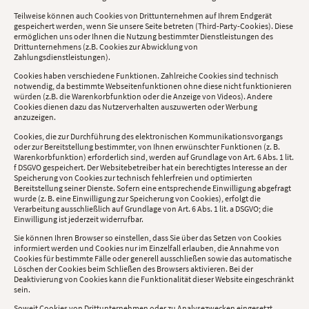
Teilweise können auch Cookies von Drittunternehmen auf Ihrem Endgerät
gespeichert werden, wenn Sie unsere Seite betreten (Third-Party-Cookies). Diese
ermöglichen uns oder Ihnen die Nutzung bestimmter Dienstleistungen des
Drittunternehmens (z.B. Cookies zur Abwicklung von
Zahlungsdienstleistungen).
Cookies haben verschiedene Funktionen. Zahlreiche Cookies sind technisch
notwendig, da bestimmte Webseitenfunktionen ohne diese nicht funktionieren
würden (z.B. die Warenkorbfunktion oder die Anzeige von Videos). Andere
Cookies dienen dazu das Nutzerverhalten auszuwerten oder Werbung
anzuzeigen.
Cookies, die zur Durchführung des elektronischen Kommunikationsvorgangs
oder zur Bereitstellung bestimmter, von Ihnen erwünschter Funktionen (z. B.
Warenkorbfunktion) erforderlich sind, werden auf Grundlage von Art. 6 Abs. 1 lit.
f DSGVO gespeichert. Der Websitebetreiber hat ein berechtigtes Interesse an der
Speicherung von Cookies zur technisch fehlerfreien und optimierten
Bereitstellung seiner Dienste. Sofern eine entsprechende Einwilligung abgefragt
wurde (z. B. eine Einwilligung zur Speicherung von Cookies), erfolgt die
Verarbeitung ausschließlich auf Grundlage von Art. 6 Abs. 1 lit. a DSGVO; die
Einwilligung ist jederzeit widerrufbar.
Sie können Ihren Browser so einstellen, dass Sie über das Setzen von Cookies
informiert werden und Cookies nur im Einzelfall erlauben, die Annahme von
Cookies für bestimmte Fälle oder generell ausschließen sowie das automatische
Löschen der Cookies beim Schließen des Browsers aktivieren. Bei der
Deaktivierung von Cookies kann die Funktionalität dieser Website eingeschränkt
sein.
Soweit Cookies von Drittunternehmen oder zu Analysezwecken eingesetzt