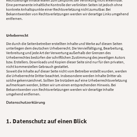
Rechtswidrige Inhalte waren zum Zeitpunkt der Verlinkung nicht erkennbar.
Eine permanente inhaltliche Kontrolle der verlinkten Seiten ist jedoch ohne
konkrete Anhaltspunkte einer Rechtsverletzung nicht zumutbar. Bei
Bekanntwerden von Rechtsverletzungen werden wir derartige Links umgehend
entfernen.
Urheberrecht
Die durch die Seitenbetreiber erstellten Inhalte und Werke auf diesen Seiten
unterliegen dem deutschen Urheberrecht. Die Vervielfältigung, Bearbeitung,
Verbreitung und jede Art der Verwertung außerhalb der Grenzen des
Urheberrechtes bedürfen der schriftlichen Zustimmung des jeweiligen Autors
bzw. Erstellers. Downloads und Kopien dieser Seite sind nur für den privaten,
nicht kommerziellen Gebrauch gestattet.
Soweit die Inhalte auf dieser Seite nicht vom Betreiber erstellt wurden, werden
die Urheberrechte Dritter beachtet. Insbesondere werden Inhalte Dritter als
solche gekennzeichnet. Sollten Sie trotzdem auf eine Urheberrechtsverletzung
aufmerksam werden, bitten wir um einen entsprechenden Hinweis. Bei
Bekanntwerden von Rechtsverletzungen werden wir derartige Inhalte
umgehend entfernen.
Datenschutzerklärung
1. Datenschutz auf einen Blick