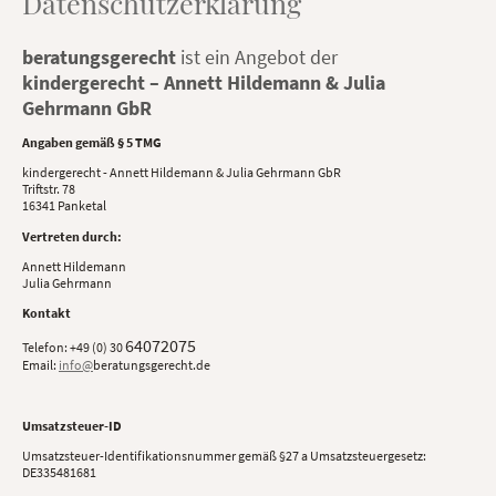
Datenschutzerklärung
beratungsgerecht
ist ein Angebot der
kindergerecht – Annett Hildemann & Julia
Gehrmann GbR
Angaben gemäß § 5 TMG
kindergerecht - Annett Hildemann & Julia Gehrmann GbR
Triftstr. 78
16341 Panketal
Vertreten durch:
Annett Hildemann
Julia Gehrmann
Kontakt
64072075
Telefon: +49 (0) 30
Email:
info@
beratungsgerecht.de
Umsatzsteuer-ID
Umsatzsteuer-Identifikationsnummer gemäß §27 a Umsatzsteuergesetz:
DE335481681