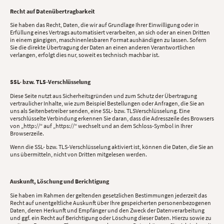
Recht auf Datenübertragbarkeit
Sie haben das Recht, Daten, die wir auf Grundlage Ihrer Einwilligung oder in
Erfüllung eines Vertrags automatisiert verarbeiten, an sich oder an einen Dritten
in einem gängigen, maschinenlesbaren Format aushändigen zu lassen. Sofern
Sie die direkte Übertragung der Daten an einen anderen Verantwortlichen
verlangen, erfolgt dies nur, soweit es technisch machbar ist.
SSL- bzw. TLS-Verschlüsselung
Diese Seite nutzt aus Sicherheitsgründen und zum Schutz der Übertragung
vertraulicher Inhalte, wie zum Beispiel Bestellungen oder Anfragen, die Sie an
uns als Seitenbetreiber senden, eine SSL- bzw. TLSVerschlüsselung. Eine
verschlüsselte Verbindung erkennen Sie daran, dass die Adresszeile des Browsers
von „http://“ auf „https://“ wechselt und an dem Schloss-Symbol in Ihrer
Browserzeile.
Wenn die SSL- bzw. TLS-Verschlüsselung aktiviert ist, können die Daten, die Sie an
uns übermitteln, nicht von Dritten mitgelesen werden.
Auskunft, Löschung und Berichtigung
Sie haben im Rahmen der geltenden gesetzlichen Bestimmungen jederzeit das
Recht auf unentgeltliche Auskunft über Ihre gespeicherten personenbezogenen
Daten, deren Herkunft und Empfänger und den Zweck der Datenverarbeitung
und ggf. ein Recht auf Berichtigung oder Löschung dieser Daten. Hierzu sowie zu