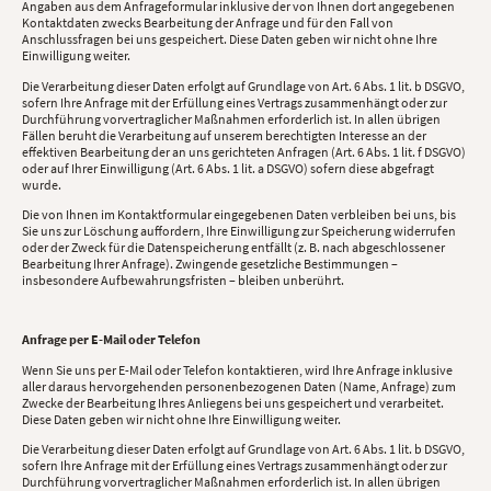
Angaben aus dem Anfrageformular inklusive der von Ihnen dort angegebenen
Kontaktdaten zwecks Bearbeitung der Anfrage und für den Fall von
Anschlussfragen bei uns gespeichert. Diese Daten geben wir nicht ohne Ihre
Einwilligung weiter.
Die Verarbeitung dieser Daten erfolgt auf Grundlage von Art. 6 Abs. 1 lit. b DSGVO,
sofern Ihre Anfrage mit der Erfüllung eines Vertrags zusammenhängt oder zur
Durchführung vorvertraglicher Maßnahmen erforderlich ist. In allen übrigen
Fällen beruht die Verarbeitung auf unserem berechtigten Interesse an der
effektiven Bearbeitung der an uns gerichteten Anfragen (Art. 6 Abs. 1 lit. f DSGVO)
oder auf Ihrer Einwilligung (Art. 6 Abs. 1 lit. a DSGVO) sofern diese abgefragt
wurde.
Die von Ihnen im Kontaktformular eingegebenen Daten verbleiben bei uns, bis
Sie uns zur Löschung auffordern, Ihre Einwilligung zur Speicherung widerrufen
oder der Zweck für die Datenspeicherung entfällt (z. B. nach abgeschlossener
Bearbeitung Ihrer Anfrage). Zwingende gesetzliche Bestimmungen –
insbesondere Aufbewahrungsfristen – bleiben unberührt.
Anfrage per E-Mail oder Telefon
Wenn Sie uns per E-Mail oder Telefon kontaktieren, wird Ihre Anfrage inklusive
aller daraus hervorgehenden personenbezogenen Daten (Name, Anfrage) zum
Zwecke der Bearbeitung Ihres Anliegens bei uns gespeichert und verarbeitet.
Diese Daten geben wir nicht ohne Ihre Einwilligung weiter.
Die Verarbeitung dieser Daten erfolgt auf Grundlage von Art. 6 Abs. 1 lit. b DSGVO,
sofern Ihre Anfrage mit der Erfüllung eines Vertrags zusammenhängt oder zur
Durchführung vorvertraglicher Maßnahmen erforderlich ist. In allen übrigen