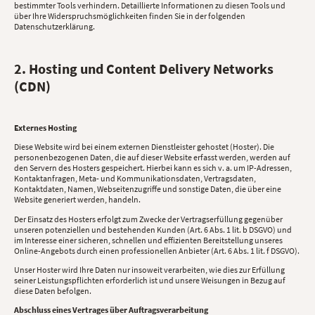
bestimmter Tools verhindern. Detaillierte Informationen zu diesen Tools und
über Ihre Widerspruchsmöglichkeiten finden Sie in der folgenden
Datenschutzerklärung.
2. Hosting und Content Delivery Networks
(CDN)
Externes Hosting
Diese Website wird bei einem externen Dienstleister gehostet (Hoster). Die
personenbezogenen Daten, die auf dieser Website erfasst werden, werden auf
den Servern des Hosters gespeichert. Hierbei kann es sich v. a. um IP-Adressen,
Kontaktanfragen, Meta- und Kommunikationsdaten, Vertragsdaten,
Kontaktdaten, Namen, Webseitenzugriffe und sonstige Daten, die über eine
Website generiert werden, handeln.
Der Einsatz des Hosters erfolgt zum Zwecke der Vertragserfüllung gegenüber
unseren potenziellen und bestehenden Kunden (Art. 6 Abs. 1 lit. b DSGVO) und
im Interesse einer sicheren, schnellen und effizienten Bereitstellung unseres
Online-Angebots durch einen professionellen Anbieter (Art. 6 Abs. 1 lit. f DSGVO).
Unser Hoster wird Ihre Daten nur insoweit verarbeiten, wie dies zur Erfüllung
seiner Leistungspflichten erforderlich ist und unsere Weisungen in Bezug auf
diese Daten befolgen.
Abschluss eines Vertrages über Auftragsverarbeitung